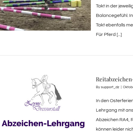
Takt in der jewei
Balancegefühl. In
Takt ebenfalls m
Für Pferd [...]
Reitabzeichen
By
support_dz
|
Oktob
In den Osterferie
Lehrgang mit ans
Abzeichen RA4, 
können leider ni