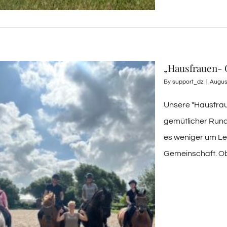
„Hausfrauen- 
By
support_dz
|
Augus
Unsere "Hausfrau
gemütlicher Runde
es weniger um Le
Gemeinschaft. Ob 