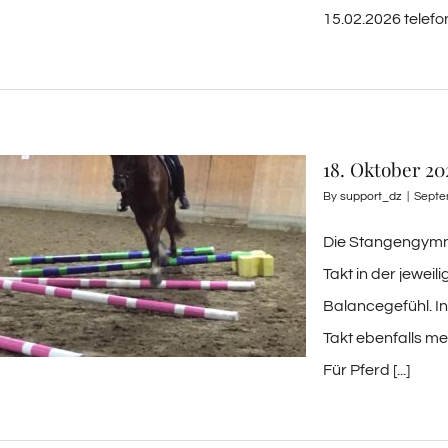
15.02.2026 telefon
18. Oktober 2
By
support_dz
|
Septe
Die Stangengymnas
Takt in der jewei
Balancegefühl. In
Takt ebenfalls m
Für Pferd [...]