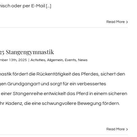
isch oder per E-Mail [...]
Read More
025 Stangengymnastik
mber 13th, 2025
|
Activities
,
Allgemein
,
Events
,
News
tik fördert die Rückentätigkeit des Pferdes, sichert den
ligen Grundgangart und sorgt für ein verbessertes
 einer Stangenreihe entwickelt das Pferd in einem sicheren
ehr Kadenz, die eine schwungvollere Bewegung fördern.
Read More