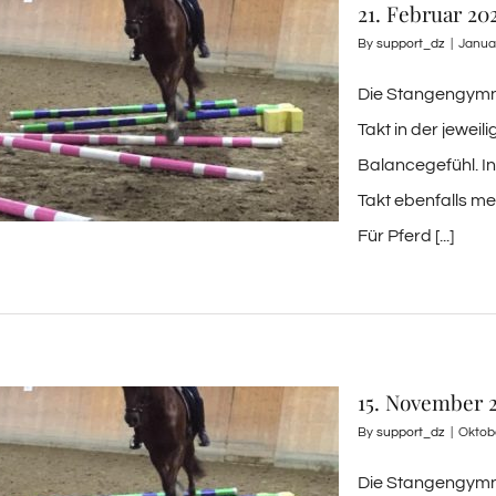
21. Februar 2
By
support_dz
|
Janua
Die Stangengymnas
Takt in der jewei
Balancegefühl. In
Takt ebenfalls m
Für Pferd [...]
15. November 
By
support_dz
|
Oktob
Die Stangengymnas