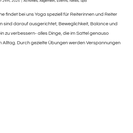
t 24th, 2025
|
Activities
,
Allgemein
,
Events
,
News
,
Spa
 findet bei uns Yoga speziell für Reiterinnen und Reiter
ten sind darauf ausgerichtet, Beweglichkeit, Balance und
 zu verbessern- alles Dinge, die im Sattel genauso
 im Alltag. Durch gezielte Übungen werden Verspannungen