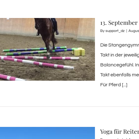
13. September
By
support_dz
|
Augus
Die Stangengymnas
Takt in der jewei
Balancegefühl. In
Takt ebenfalls m
Für Pferd [...]
Yoga für Reite