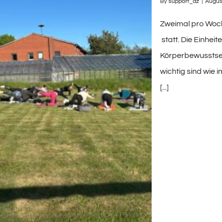
By
support_dz
|
Augus
Zweimal pro Woche
statt. Die Einhei
Körperbewusstsein
wichtig sind wie
[...]