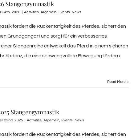
026 Stangengymnastik
r 24th, 2026
|
Activities
,
Allgemein
,
Events
,
News
tik fördert die Rückentätigkeit des Pferdes, sichert den
ligen Grundgangart und sorgt für ein verbessertes
 einer Stangenreihe entwickelt das Pferd in einem sicheren
ehr Kadenz, die eine schwungvollere Bewegung fördern.
Read More
2025 Stangengymnastik
er 22nd, 2025
|
Activities
,
Allgemein
,
Events
,
News
tik fördert die Rückentätigkeit des Pferdes, sichert den