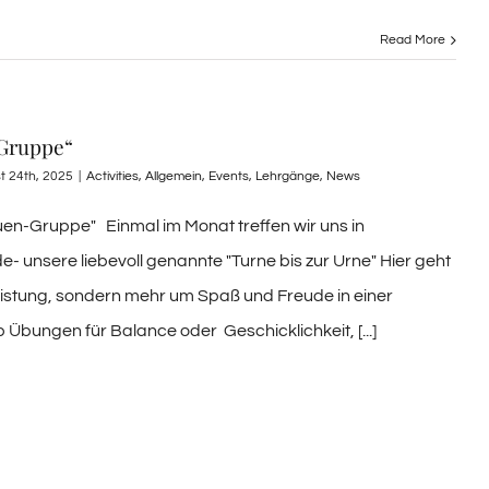
Read More
Gruppe“
t 24th, 2025
|
Activities
,
Allgemein
,
Events
,
Lehrgänge
,
News
en-Gruppe" Einmal im Monat treffen wir uns in
- unsere liebevoll genannte "Turne bis zur Urne" Hier geht
istung, sondern mehr um Spaß und Freude in einer
Übungen für Balance oder Geschicklichkeit, [...]