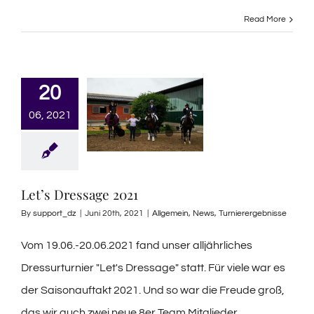
Read More
20
06, 2021
Let’s Dressage 2021
By
support_dz
|
Juni 20th, 2021
|
Allgemein
,
News
,
Turnierergebnisse
Vom 19.06.-20.06.2021 fand unser alljährliches
Dressurturnier "Let's Dressage" statt. Für viele war es
der Saisonauftakt 2021. Und so war die Freude groß,
das wir auch zwei neue 8er Team Mitglieder